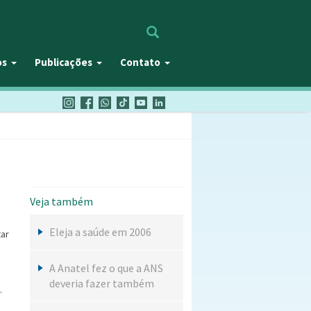
Procurar
os
Publicações
Contato
Veja também
Eleja a saúde em 2006
tar
A Anatel fez o que a ANS
deveria fazer também
.