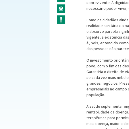
sobrevivente. A dignidad
necessário poder viver, 
Como os cidadãos ainda n
realidade sanitária do 
e absorve parcela signi
vigente, a existência d
é, pois, entendido como
das pessoas não parece
O investimento prioritá
povo, com o fim das desi
Garantiria o direito de v
se cada vez mais nebulo
grandes negócios. Prese
empresariais no campo d
população.
A saúde suplementar engl
rentabilidade da doença.
terapêutica para permit
mais doença, maior a cli