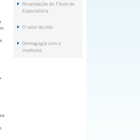
Revalidação do Título de
Especialista
a
O valor da vida
os
ão
Demagogia com a
medicina
m-
 na
o