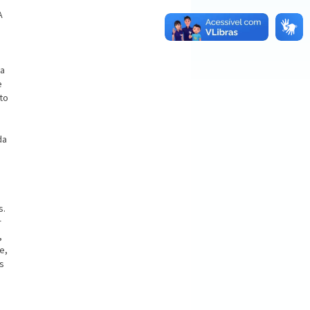
A
na
e
to
da
s.
r
,
e,
s