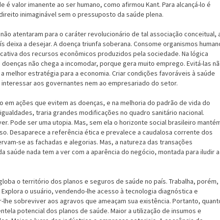
e é valor imanente ao ser humano, como afirmou Kant. Para alcançá-lo é
direito inimaginável sem o pressuposto da saúde plena.
ão atentaram para o caráter revolucionário de tal associação conceitual, 
país deixa a desejar. A doença triunfa soberana. Consome organismos human
ficativa dos recursos econômicos produzidos pela sociedade. Na lógica
as doenças não chega a incomodar, porque gera muito emprego. Evitá-las n
 a melhor estratégia para a economia. Criar condições favoráveis à saúde
 interessar aos governantes nem ao empresariado do setor.
rio em ações que evitem as doenças, e na melhoria do padrão de vida do
gualdades, traria grandes modificações no quadro sanitário nacional.
iver. Pode ser uma utopia. Mas, sem ela o horizonte social brasileiro manté
so. Desaparece a referência ética e prevalece a caudalosa corrente dos
rvam-se as fachadas e alegorias. Mas, a natureza das transações
a saúde nada tem a ver com a aparência do negócio, montada para iludir a
oba o território dos planos e seguros de saúde no país. Trabalha, porém,
 Explora o usuário, vendendo-lhe acesso à tecnologia diagnóstica e
ir-lhe sobreviver aos agravos que ameaçam sua existência. Portanto, quant
entela potencial dos planos de saúde. Maior a utilização de insumos e