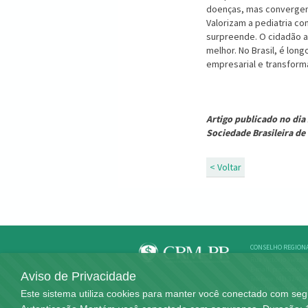
doenças, mas convergem
Valorizam a pediatria co
surpreende. O cidadão a
melhor. No Brasil, é lon
empresarial e transform
Artigo publicado no dia 
Sociedade Brasileira d
< Voltar
CONSELHO REGIONA
Rua Victório Viezzer
E-mail: protocolo@c
Aviso de Privacidade
Telefone: (41) 3240-
Atendimento: de seg
Este sistema utiliza cookies para manter você conectado com se