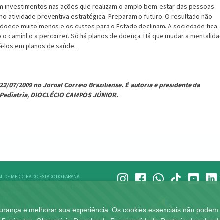
 investimentos nas ações que realizam o amplo bem-estar das pessoas.
mo atividade preventiva estratégica. Preparam o futuro. O resultado não
doece muito menos e os custos para o Estado declinam. A sociedade fica
go o caminho a percorrer. Só há planos de doença. Há que mudar a mentalid
á-los em planos de saúde.
22/07/2009 no Jornal Correio Braziliense. É autoria e presidente da
e Pediatria, DIOCLÉCIO CAMPOS JÚNIOR.
L DE MEDICINA DO ESTADO DO PARANÁ
, 84, Vista Alegre - 80810-340 -Curitiba-PR
rmpr.org.br
4000
unda a sexta, das 8h às 18h
gurança e melhorar sua experiência. Os cookies essenciais não podem