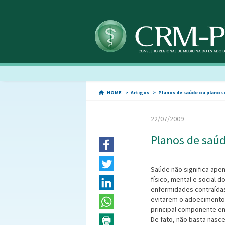
HOME
Artigos
Planos de saúde ou planos
22/07/2009
Planos de saú
Saúde não significa ape
físico, mental e social 
enfermidades contraídas
evitarem o adoecimento,
principal componente em 
De fato, não basta nascer