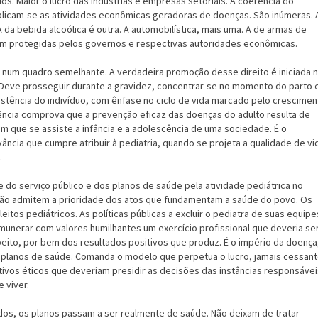
s. Maior o lucro das indústrias e empresas setoriais. A coerência do
iplicam-se as atividades econômicas geradoras de doenças. São inúmeras. 
A da bebida alcoólica é outra. A automobilística, mais uma. A de armas de
m protegidas pelos governos e respectivas autoridades econômicas.
 num quadro semelhante. A verdadeira promoção desse direito é iniciada 
Deve prosseguir durante a gravidez, concentrar-se no momento do parto 
istência do indivíduo, com ênfase no ciclo de vida marcado pelo crescimen
ência comprova que a prevenção eficaz das doenças do adulto resulta de
m que se assiste a infância e a adolescência de uma sociedade. É o
ncia que cumpre atribuir à pediatria, quando se projeta a qualidade de vi
.
 do serviço público e dos planos de saúde pela atividade pediátrica no
 não admitem a prioridade dos atos que fundamentam a saúde do povo. Os
leitos pediátricos. As políticas públicas a excluir o pediatra de suas equipe
munerar com valores humilhantes um exercício profissional que deveria se
eito, por bem dos resultados positivos que produz. É o império da doença
s planos de saúde. Comanda o modelo que perpetua o lucro, jamais cessant
ivos éticos que deveriam presidir as decisões das instâncias responsávei
 viver.
dos, os planos passam a ser realmente de saúde. Não deixam de tratar