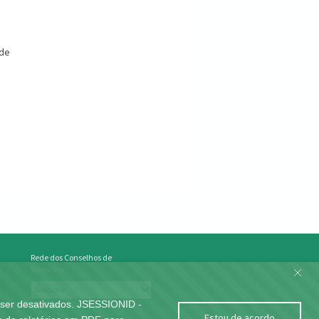
ade
Rede dos Conselhos de
Medicina
 ser desativados. JSESSIONID -
Webmail
Estou de acordo