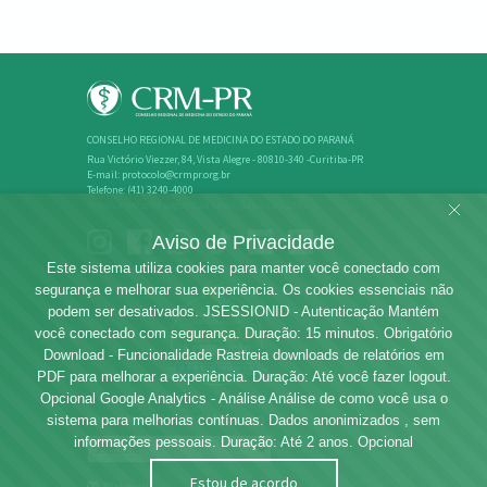
CONSELHO REGIONAL DE MEDICINA DO ESTADO DO PARANÁ
Rua Victório Viezzer, 84, Vista Alegre - 80810-340 -Curitiba-PR
E-mail: protocolo@crmpr.org.br
Telefone: (41) 3240-4000
Atendimento: de segunda a sexta, das 8h às 18h
Aviso de Privacidade
Este sistema utiliza cookies para manter você conectado com
segurança e melhorar sua experiência. Os cookies essenciais não
podem ser desativados. JSESSIONID - Autenticação Mantém
você conectado com segurança. Duração: 15 minutos. Obrigatório
Download - Funcionalidade Rastreia downloads de relatórios em
PDF para melhorar a experiência. Duração: Até você fazer logout.
Opcional Google Analytics - Análise Análise de como você usa o
Rede dos Conselhos de Medicina
sistema para melhorias contínuas. Dados anonimizados , sem
informações pessoais. Duração: Até 2 anos. Opcional
Estou de acordo