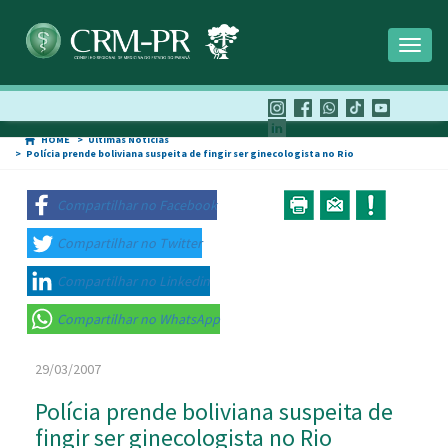
Toggl
naviga
HOME
Últimas Notícias
Polícia prende boliviana suspeita de fingir ser ginecologista no Rio
Compartilhar no Facebook
Compartilhar no Twitter
Compartilhar no Linkedin
Compartilhar no WhatsApp
29/03/2007
Polícia prende boliviana suspeita de
fingir ser ginecologista no Rio