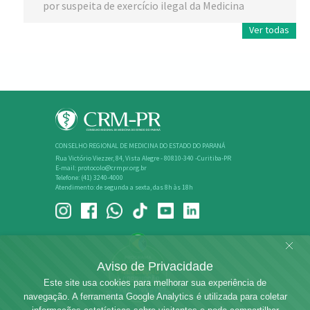
por suspeita de exercício ilegal da Medicina
Ver todas
CONSELHO REGIONAL DE MEDICINA DO ESTADO DO PARANÁ
Rua Victório Viezzer, 84, Vista Alegre - 80810-340 -Curitiba-PR
E-mail: protocolo@crmpr.org.br
Telefone: (41) 3240-4000
Atendimento: de segunda a sexta, das 8h às 18h
Aviso de Privacidade
Este site usa cookies para melhorar sua experiência de
navegação. A ferramenta Google Analytics é utilizada para coletar