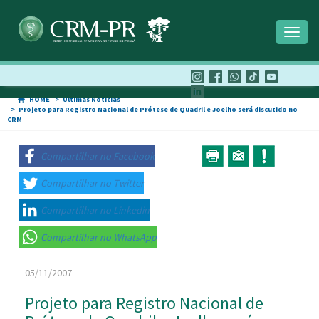
Toggl
naviga
HOME
Últimas Notícias
Projeto para Registro Nacional de Prótese de Quadril e Joelho será discutido no
CRM
Compartilhar no Facebook
Compartilhar no Twitter
Compartilhar no Linkedin
Compartilhar no WhatsApp
05/11/2007
Projeto para Registro Nacional de