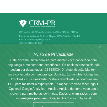
CONSELHO REGIONAL DE MEDICINA DO ESTADO DO PARANÁ
Rua Victório Viezzer, 84, Vista Alegre - 80810-340 -Curitiba-PR
E-mail: protocolo@crmpr.org.br
Telefone: (41) 3240-4000
Atendimento: de segunda a sexta, das 8h às 18h
Aviso de Privacidade
Este sistema utiliza cookies para manter você conectado com
segurança e melhorar sua experiência. Os cookies essenciais não
podem ser desativados. JSESSIONID - Autenticação Mantém
você conectado com segurança. Duração: 15 minutos. Obrigatório
Download - Funcionalidade Rastreia downloads de relatórios em
PDF para melhorar a experiência. Duração: Até você fazer logout.
Opcional Google Analytics - Análise Análise de como você usa o
Rede dos Conselhos de Medicina
sistema para melhorias contínuas. Dados anonimizados , sem
informações pessoais. Duração: Até 2 anos. Opcional