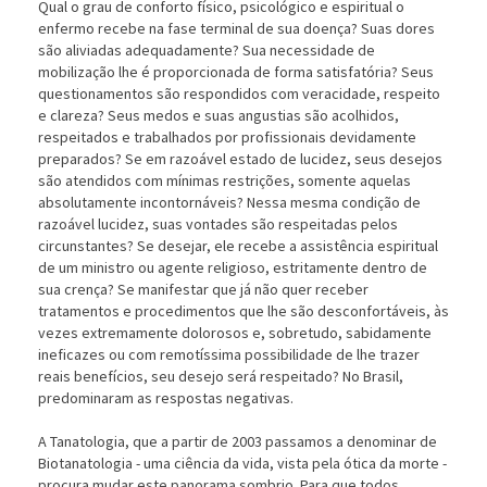
Qual o grau de conforto físico, psicológico e espiritual o
enfermo recebe na fase terminal de sua doença? Suas dores
são aliviadas adequadamente? Sua necessidade de
mobilização lhe é proporcionada de forma satisfatória? Seus
questionamentos são respondidos com veracidade, respeito
e clareza? Seus medos e suas angustias são acolhidos,
respeitados e trabalhados por profissionais devidamente
preparados? Se em razoável estado de lucidez, seus desejos
são atendidos com mínimas restrições, somente aquelas
absolutamente incontornáveis? Nessa mesma condição de
razoável lucidez, suas vontades são respeitadas pelos
circunstantes? Se desejar, ele recebe a assistência espiritual
de um ministro ou agente religioso, estritamente dentro de
sua crença? Se manifestar que já não quer receber
tratamentos e procedimentos que lhe são desconfortáveis, às
vezes extremamente dolorosos e, sobretudo, sabidamente
ineficazes ou com remotíssima possibilidade de lhe trazer
reais benefícios, seu desejo será respeitado? No Brasil,
predominaram as respostas negativas.
A Tanatologia, que a partir de 2003 passamos a denominar de
Biotanatologia - uma ciência da vida, vista pela ótica da morte -
procura mudar este panorama sombrio. Para que todos