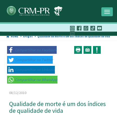
Toggl
naviga
HOME
Artigos
Qualidade de morte é um dos índices de qualidade de vida
Compartilhar no Facebook
Compartilhar no Twitter
Compartilhar no Linkedin
Compartilhar no WhatsApp
08/12/2010
Qualidade de morte é um dos índices
de qualidade de vida