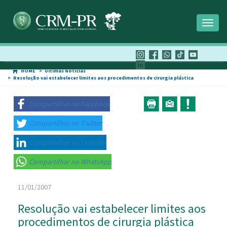
Toggl
naviga
HOME
Últimas Notícias
Resolução vai estabelecer limites aos procedimentos de cirurgia plástica
Compartilhar no Facebook
Compartilhar no Twitter
Compartilhar no Linkedin
Compartilhar no WhatsApp
11/01/2007
Resolução vai estabelecer limites aos
procedimentos de cirurgia plástica