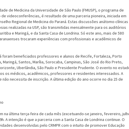
uldade de Medicina da Universidade de São Paulo (FMUSP), o programa de
 de videoconferências, é resultado de uma parceria pioneira, iniciada em
onselho Regional de Medicina do Paraná. Estas discussões anátomo-clínicas
opsias realizadas na USP, são transmitidas mensalmente para os auditórios
itiba e Maringá, e da Santa Casa de Londrina. Só este ano, mais de 580
aranaenses trocaram experiências com profissionais e acadêmicos de
á foram beneficiados professores e alunos de Recife, Fortaleza, Porto
ba, Maringá, Santos, Marília, Sorocaba, Campinas, São José do Rio Preto,
Horizonte, Uberlândia, São Paulo e Presidente Prudente. O evento no estad
dos os médicos, acadêmicos, professores e residentes interessados. A
 e não necessita de inscrição. A última edição do ano ocorre no dia 25 de
no
m na última terça-feira de cada mês (excetuando-se janeiro, fevereiro, julh
9h. A intenção é que a parceria com a Santa Casa de Londrina continue. O
ividades desenvolvidas pelo CRMPR com o intuito de promover Educação