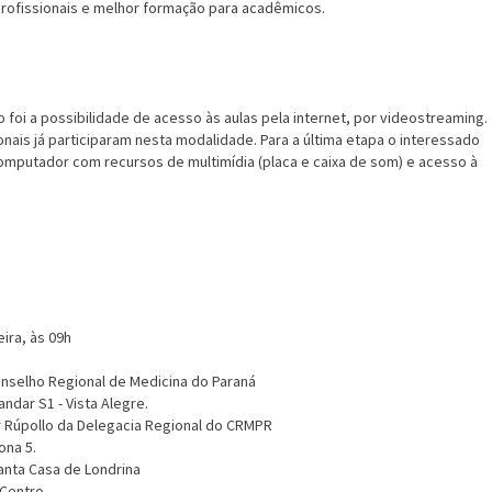
rofissionais e melhor formação para acadêmicos.
 foi a possibilidade de acesso às aulas pela internet, por videostreaming.
onais já participaram nesta modalidade. Para a última etapa o interessado
omputador com recursos de multimídia (placa e caixa de som) e acesso à
ira, às 09h
Conselho Regional de Medicina do Paran
andar S1 - Vista Alegre.
ir Rúpollo da Delegacia Regional do CRMPR
ona 5.
Santa Casa de Londrina
 Centro.