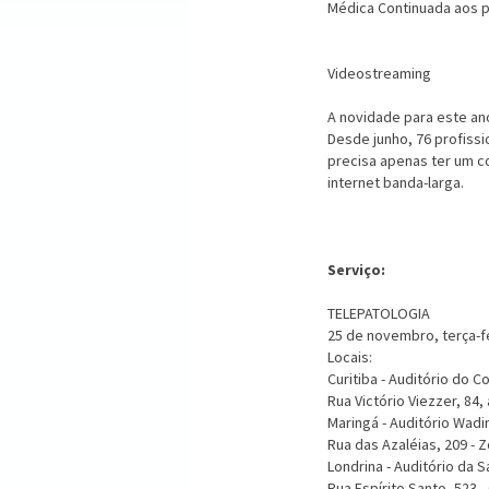
Médica Continuada aos p
Videostreaming
A novidade para este ano
Desde junho, 76 profissi
precisa apenas ter um c
internet banda-larga.
Serviço:
TELEPATOLOGIA
25 de novembro, terça-fe
Locais:
Curitiba - Auditório do 
Rua Victório Viezzer, 84, 
Maringá - Auditório Wad
Rua das Azaléias, 209 - Z
Londrina - Auditório da 
Rua Espírito Santo, 523 -