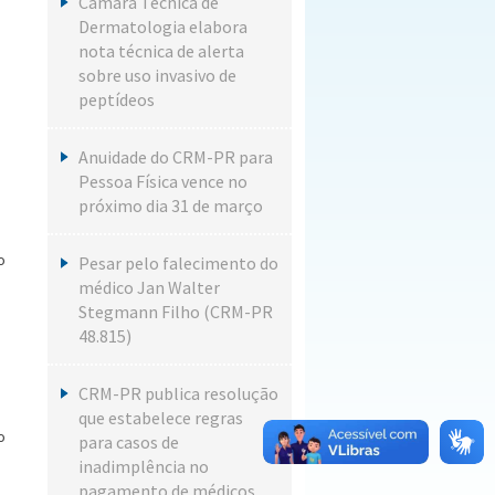
Câmara Técnica de
Dermatologia elabora
nota técnica de alerta
sobre uso invasivo de
peptídeos
Anuidade do CRM-PR para
Pessoa Física vence no
próximo dia 31 de março
o
Pesar pelo falecimento do
médico Jan Walter
Stegmann Filho (CRM-PR
48.815)
CRM-PR publica resolução
que estabelece regras
o
para casos de
inadimplência no
pagamento de médicos