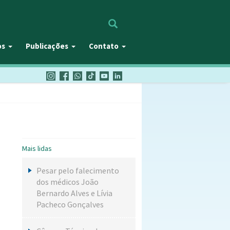
Procurar
os
Publicações
Contato
Mais lidas
Pesar pelo falecimento
dos médicos João
Bernardo Alves e Lívia
Pacheco Gonçalves