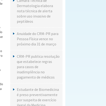
Câmara Técnica de
de
Dermatologia elabora
nota técnica de alerta
sobre uso invasivo de
peptídeos
o
do
Anuidade do CRM-PR para
ue
Pessoa Física vence no
próximo dia 31 de março
ão
ro
CRM-PR publica resolução
que estabelece regras
para casos de
o
inadimplência no
pagamento de médicos
udo
 a
Estudante de Biomedicina
é preso preventivamente
por suspeita de exercício
ilegal da Medicina