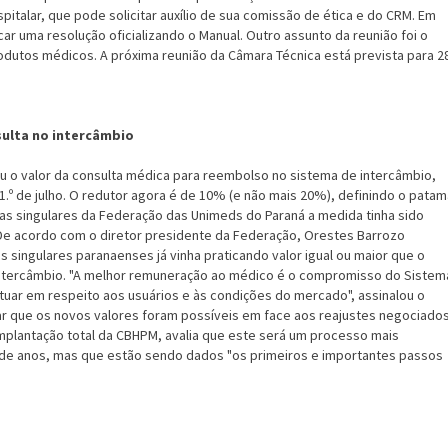
spitalar, que pode solicitar auxílio de sua comissão de ética e do CRM. Em
ar uma resolução oficializando o Manual. Outro assunto da reunião foi o
utos médicos. A próxima reunião da Câmara Técnica está prevista para 2
sulta no intercâmbio
u o valor da consulta médica para reembolso no sistema de intercâmbio,
 1.º de julho. O redutor agora é de 10% (e não mais 20%), definindo o patam
das singulares da Federação das Unimeds do Paraná a medida tinha sido
De acordo com o diretor presidente da Federação, Orestes Barrozo
as singulares paranaenses já vinha praticando valor igual ou maior que o
intercâmbio. "A melhor remuneração ao médico é o compromisso do Sistem
tuar em respeito aos usuários e às condições do mercado", assinalou o
r que os novos valores foram possíveis em face aos reajustes negociado
implantação total da CBHPM, avalia que este será um processo mais
de anos, mas que estão sendo dados "os primeiros e importantes passos