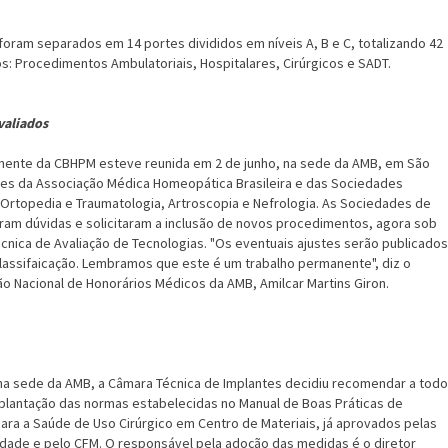
oram separados em 14 portes divididos em níveis A, B e C, totalizando 42
s: Procedimentos Ambulatoriais, Hospitalares, Cirúrgicos e SADT.
valiados
nente da CBHPM esteve reunida em 2 de junho, na sede da AMB, em São
es da Associação Médica Homeopática Brasileira e das Sociedades
, Ortopedia e Traumatologia, Artroscopia e Nefrologia. As Sociedades de
ram dúvidas e solicitaram a inclusão de novos procedimentos, agora sob
cnica de Avaliação de Tecnologias. "Os eventuais ajustes serão publicados
Classifaicação. Lembramos que este é um trabalho permanente", diz o
 Nacional de Honorários Médicos da AMB, Amilcar Martins Giron.
na sede da AMB, a Câmara Técnica de Implantes decidiu recomendar a tod
implantação das normas estabelecidas no Manual de Boas Práticas de
ra a Saúde de Uso Cirúrgico em Centro de Materiais, já aprovados pelas
dade e pelo CFM. O responsável pela adoção das medidas é o diretor