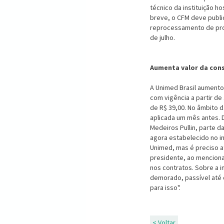
técnico da instituição ho
breve, o CFM deve public
reprocessamento de prod
de julho.
Aumenta valor da con
A Unimed Brasil aumento
com vigência a partir de
de R$ 39,00. No âmbito 
aplicada um mês antes. 
Medeiros Pullin, parte d
agora estabelecido no 
Unimed, mas é preciso a
presidente, ao menciona
nos contratos. Sobre a 
demorado, passível até 
para isso".
< Voltar