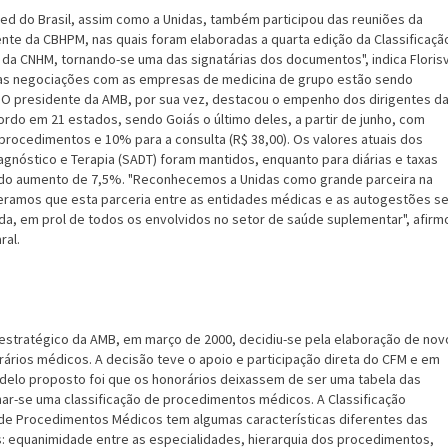
med do Brasil, assim como a Unidas, também participou das reuniões da
te da CBHPM, nas quais foram elaboradas a quarta edição da Classificaçã
 da CNHM, tornando-se uma das signatárias dos documentos", indica Florisv
as negociações com as empresas de medicina de grupo estão sendo
O presidente da AMB, por sua vez, destacou o empenho dos dirigentes d
ordo em 21 estados, sendo Goiás o último deles, a partir de junho, com
procedimentos e 10% para a consulta (R$ 38,00). Os valores atuais dos
iagnóstico e Terapia (SADT) foram mantidos, enquanto para diárias e taxas
dido aumento de 7,5%. "Reconhecemos a Unidas como grande parceira na
ramos que esta parceria entre as entidades médicas e as autogestões se
da, em prol de todos os envolvidos no setor de saúde suplementar", afirm
ral.
estratégico da AMB, em março de 2000, decidiu-se pela elaboração de nov
rários médicos. A decisão teve o apoio e participação direta do CFM e em
elo proposto foi que os honorários deixassem de ser uma tabela das
nar-se uma classificação de procedimentos médicos. A Classificação
a de Procedimentos Médicos tem algumas características diferentes das
es: equanimidade entre as especialidades, hierarquia dos procedimentos,