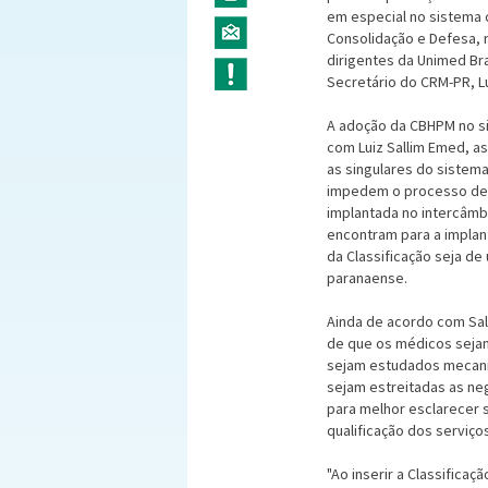
em especial no sistema c
Consolidação e Defesa, r
dirigentes da Unimed Br
Secretário do CRM-PR, L
A adoção da CBHPM no si
com Luiz Sallim Emed, a
as singulares do sistema
impedem o processo de i
implantada no intercâmbi
encontram para a implan
da Classificação seja de
paranaense.
Ainda de acordo com Sal
de que os médicos sejam
sejam estudados mecani
sejam estreitadas as ne
para melhor esclarecer s
qualificação dos serviço
"Ao inserir a Classifica