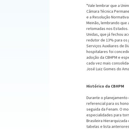
"Vale lembrar que a Uni
Câmara Técnica Permanen
e a Resolução Normativa
Meinão, lembrando que 
retomadas nos Estados. 
Unidas, que já fechou ac
redutor de 13% para os 
Serviços Auxiliares de D
hospitalares foi conce
adoção da CBHPM e espe
cada vez mais consolida
José Luiz Gomes do Ama
Histórico da CBHPM
Durante o planejamento 
referencial para os hono
seguida da Fenam. O mod
especialidades para tor
Brasileira Hierarquizad
tabelas e lista anterior