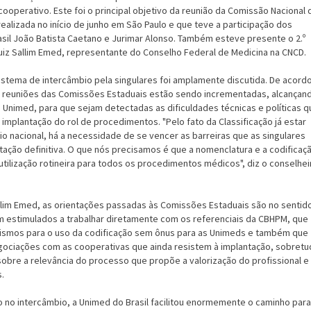
ooperativo. Este foi o principal objetivo da reunião da Comissão Nacional 
ealizada no início de junho em São Paulo e que teve a participação dos
asil João Batista Caetano e Jurimar Alonso. Também esteve presente o 2.º
uiz Sallim Emed, representante do Conselho Federal de Medicina na CNCD.
stema de intercâmbio pela singulares foi amplamente discutida. De acord
s reuniões das Comissões Estaduais estão sendo incrementadas, alcançan
 Unimed, para que sejam detectadas as dificuldades técnicas e políticas q
mplantação do rol de procedimentos. "Pelo fato da Classificação já estar
o nacional, há a necessidade de se vencer as barreiras que as singulares
tação definitiva. O que nós precisamos é que a nomenclatura e a codificaç
 utilização rotineira para todos os procedimentos médicos", diz o conselhei
lim Emed, as orientações passadas às Comissões Estaduais são no sentid
 estimulados a trabalhar diretamente com os referenciais da CBHPM, que
smos para o uso da codificação sem ônus para as Unimeds e também que
gociações com as cooperativas que ainda resistem à implantação, sobret
obre a relevância do processo que propõe a valorização do profissional e
s.
ção no intercâmbio, a Unimed do Brasil facilitou enormemente o caminho para