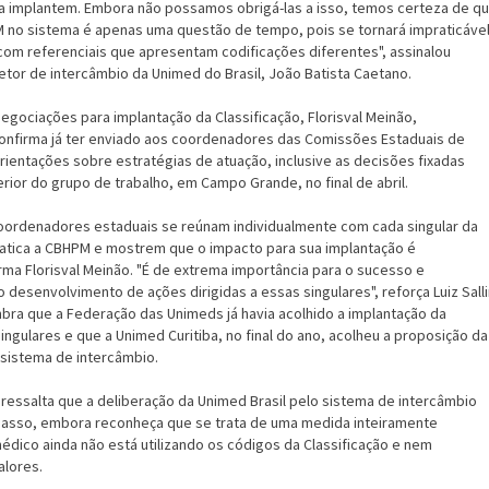
 a implantem. Embora não possamos obrigá-las a isso, temos certeza de q
 no sistema é apenas uma questão de tempo, pois se tornará impraticável
com referenciais que apresentam codificações diferentes", assinalou
etor de intercâmbio da Unimed do Brasil, João Batista Caetano.
 negociações para implantação da Classificação, Florisval Meinão,
onfirma já ter enviado aos coordenadores das Comissões Estaduais de
rientações sobre estratégias de atuação, inclusive as decisões fixadas
ior do grupo de trabalho, em Campo Grande, no final de abril.
oordenadores estaduais se reúnam individualmente com cada singular da
atica a CBHPM e mostrem que o impacto para sua implantação é
rma Florisval Meinão. "É de extrema importância para o sucesso e
desenvolvimento de ações dirigidas a essas singulares", reforça Luiz Sall
mbra que a Federação das Unimeds já havia acolhido a implantação da
singulares e que a Unimed Curitiba, no final do ano, acolheu a proposição da
 sistema de intercâmbio.
ressalta que a deliberação da Unimed Brasil pelo sistema de intercâmbio
passo, embora reconheça que se trata de uma medida inteiramente
 médico ainda não está utilizando os códigos da Classificação e nem
alores.