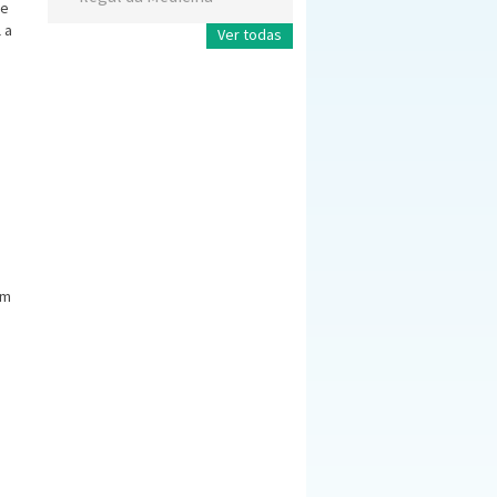
ue
 a
Ver todas
im