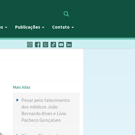
Procurar
os
Publicações
Contato
Mais lidas
Pesar pelo falecimento
dos médicos João
Bernardo Alves e Lívia
Pacheco Gonçalves
s,