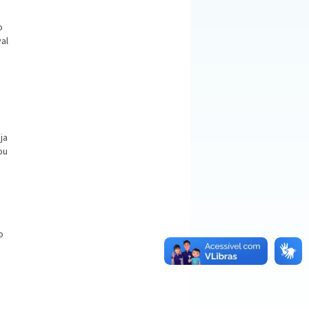
o
al
a
ja
ou
o