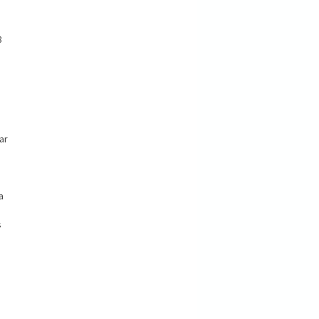
8
ar
a
s