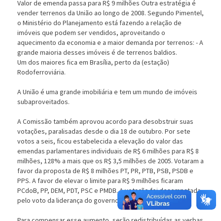
Valor de emenda passa para R$ 9 milhões Outra estratégia é
vender terrenos da União ao longo de 2008. Segundo Pimentel,
o Ministério do Planejamento está fazendo a relação de
imóveis que podem ser vendidos, aproveitando o
aquecimento da economia e a maior demanda por terrenos: - A
grande maioria desses imóveis é de terrenos baldios.
Um dos maiores fica em Brasília, perto da (estação)
Rodoferroviária.
A União é uma grande imobiliária e tem um mundo de imóveis
subaproveitados.
A Comissão também aprovou acordo para desobstruir suas
votações, paralisadas desde o dia 18 de outubro. Por sete
votos a seis, ficou estabelecida a elevação do valor das
emendas parlamentares individuais de R$ 6 milhões para R$ 8
milhões, 128% a mais que os R$ 3,5 milhões de 2005. Votaram a
favor da proposta de R$ 8 milhões PT, PR, PTB, PSB, PSDB e
PPS. A favor de elevar o limite para R$ 9 milhões ficaram
PCdoB, PP, DEM, PDT, PSC e PMDB. A votação foi desempatada
pelo voto da liderança do governo.
Para compensar esse aumento, serão redistribuídas as verbas