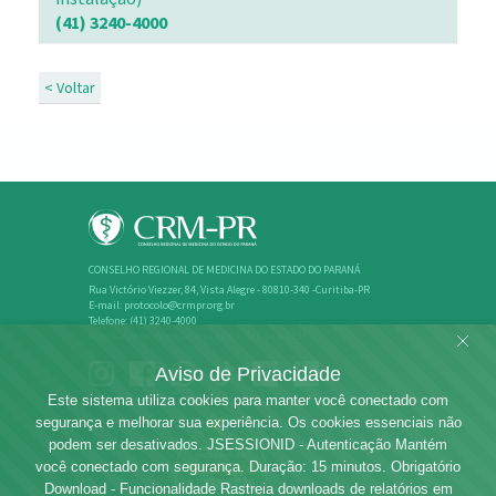
(41) 3240-4000
< Voltar
CONSELHO REGIONAL DE MEDICINA DO ESTADO DO PARANÁ
Rua Victório Viezzer, 84, Vista Alegre - 80810-340 -Curitiba-PR
E-mail: protocolo@crmpr.org.br
Telefone: (41) 3240-4000
Atendimento: de segunda a sexta, das 8h às 18h
Aviso de Privacidade
Este sistema utiliza cookies para manter você conectado com
segurança e melhorar sua experiência. Os cookies essenciais não
podem ser desativados. JSESSIONID - Autenticação Mantém
você conectado com segurança. Duração: 15 minutos. Obrigatório
Download - Funcionalidade Rastreia downloads de relatórios em