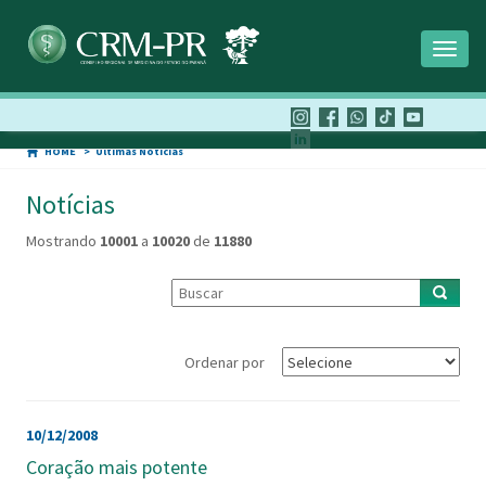
Toggl
naviga
HOME
Últimas Notícias
Notícias
Mostrando
10001
a
10020
de
11880
Ordenar por
10/12/2008
Coração mais potente