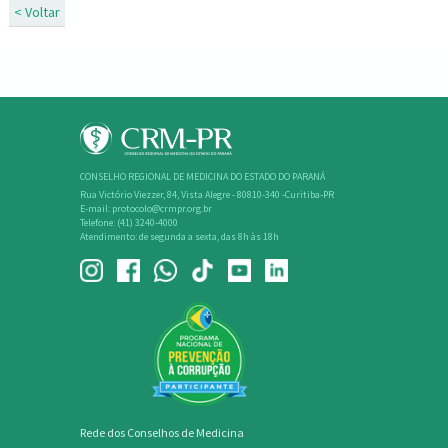
< Voltar
CONSELHO REGIONAL DE MEDICINA DO ESTADO DO PARANÁ
Rua Victório Viezzer, 84, Vista Alegre - 80810-340 -Curitiba-PR
E-mail: protocolo@crmpr.org.br
Telefone: (41) 3240-4000
Atendimento: de segunda a sexta, das 8h às 18h
Rede dos Conselhos de Medicina