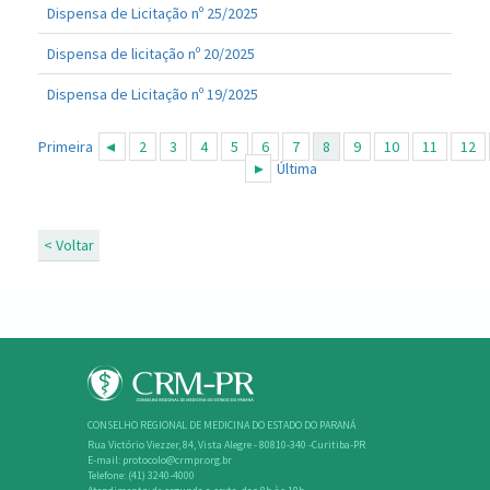
Dispensa de Licitação nº 25/2025
Dispensa de licitação nº 20/2025
Dispensa de Licitação nº 19/2025
Primeira
2
3
4
5
6
7
8
9
10
11
12
Última
< Voltar
CONSELHO REGIONAL DE MEDICINA DO ESTADO DO PARANÁ
Rua Victório Viezzer, 84, Vista Alegre - 80810-340 -Curitiba-PR
E-mail: protocolo@crmpr.org.br
Telefone: (41) 3240-4000