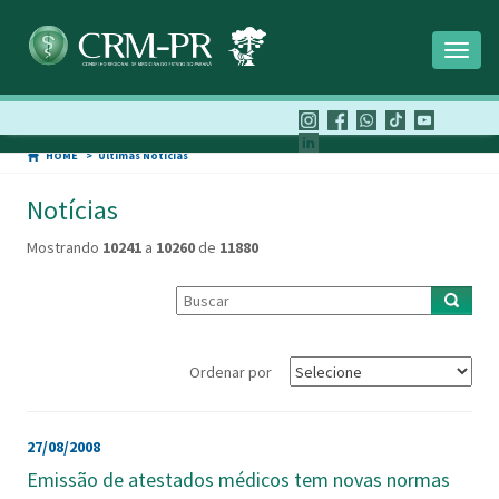
Toggl
naviga
HOME
Últimas Notícias
Notícias
Mostrando
10241
a
10260
de
11880
Ordenar por
27/08/2008
Emissão de atestados médicos tem novas normas