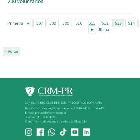
200 voluntários
Primeira
507
508
509
510
511
512
513
514
Última
< Voltar
CONSELHO REGIONAL DE MEDICINA DO ESTADO DO PARANÁ
Rua Victório Viezzer, 84, Vista Alegre - 80810-340 -Curitiba-PR
E-mail: protocolo@crmpr.org.br
Telefone: (41) 3240-4000
Atendimento: de segunda a sexta, das 8h às 18h