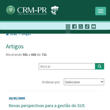
Toggl
naviga
HOME
Artigos
Artigos
Mostrando
581
a
600
de
721
Ordenar por
26/03/2009
Novas perspectivas para a gestão do SUS