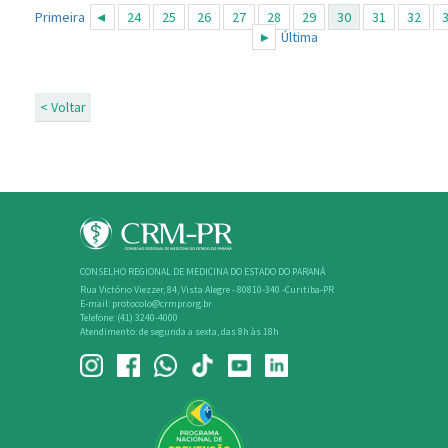
Primeira
24
25
26
27
28
29
30
31
32
Última
< Voltar
CONSELHO REGIONAL DE MEDICINA DO ESTADO DO PARANÁ
Rua Victório Viezzer, 84, Vista Alegre - 80810-340 -Curitiba-PR
E-mail: protocolo@crmpr.org.br
Telefone: (41) 3240-4000
Atendimento: de segunda a sexta, das 8h às 18h